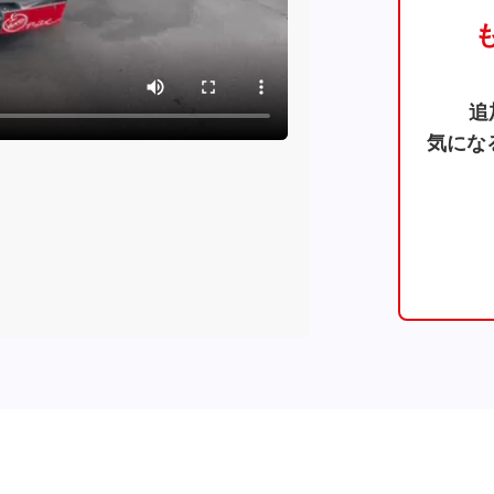
追
気にな