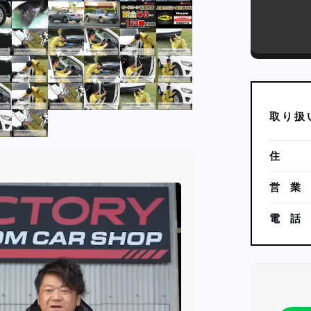
取
り
扱
住
営
業
電
話