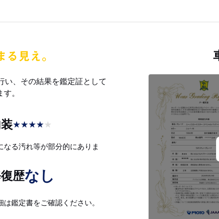
を行い、その結果を鑑定証として
ます。
内装
★
★
★
★
★
になる汚れ等が部分的にありま
。
なし
修復歴
細は鑑定書をご確認ください。