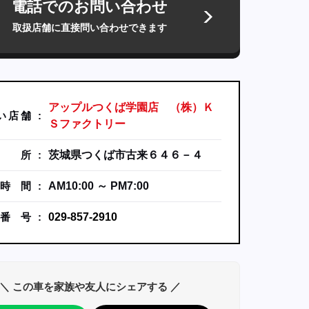
電話でのお問い合わせ
取扱店舗に直接問い合わせできます
アップルつくば学園店 （株）Ｋ
い
店
舗
Ｓファクトリー
所
茨城県つくば市古来６４６－４
時
間
AM10:00 ～ PM7:00
番
号
029-857-2910
＼ この車を家族や友人にシェアする ／