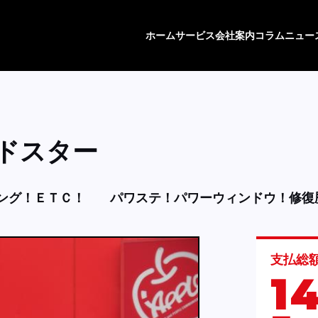
ホーム
サービス
会社案内
コラム
ニュー
ドスター
ング！ＥＴＣ！
パワステ！パワーウィンドウ！修復
支払総
1