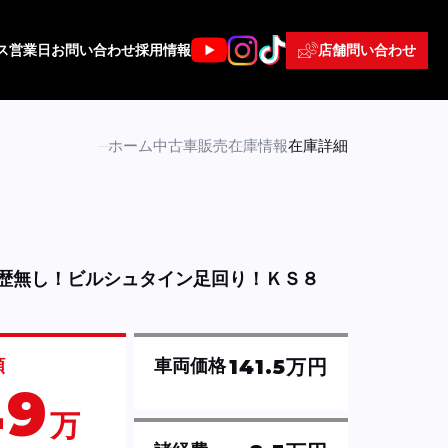
店舗問い合わせ
ス
営業日
お問い合わせ
採用情報
ホーム
中古車販売
在庫情報
在庫詳細
歴無し！ビルシュタイン足回り！ＫＳ８
141.5万円
額
車両価格
49
万