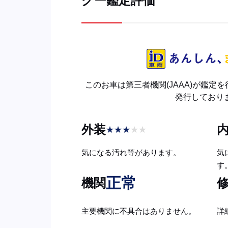
グー鑑定評価
このお車は第三者機関(JAAA)が鑑定
発行しており
外装
★
★
★
★
★
気になる汚れ等があります。
気
す
正常
機関
主要機関に不具合はありません。
詳