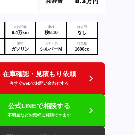
8.3万円
諸経費
走行距離
車検
修復歴
9.4万km
検8.10
なし
燃料
ボディ色
排気量
ガソリン
シルバーＭ
1600cc
在庫確認・見積もり依頼
今すぐwebでお問い合わせする
公式LINEで相談する
不明点などお気軽に相談できます