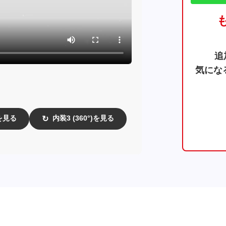
追
気にな
)を見る
内装3 (360°)を見る
↻