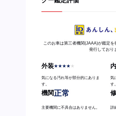
グー鑑定評価
このお車は第三者機関(JAAA)が鑑定
発行しており
外装
★
★
★
★
★
気になる汚れ等が部分的にありま
気
す。
す
正常
機関
主要機関に不具合はありません。
詳