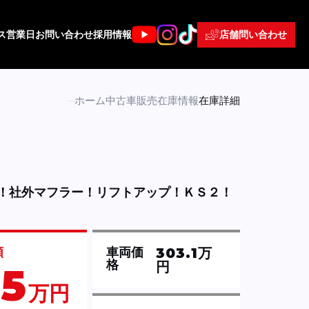
店舗問い合わせ
ス
営業日
お問い合わせ
採用情報
ホーム
中古車販売
在庫情報
在庫詳細
！社外マフラー！リフトアップ！ＫＳ２！
303.1万
額
車両価
格
円
15
万円