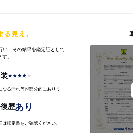
を行い、その結果を鑑定証として
ます。
内装
★
★
★
★
★
になる汚れ等が部分的にありま
。
あり
修復歴
細は鑑定書をご確認ください。