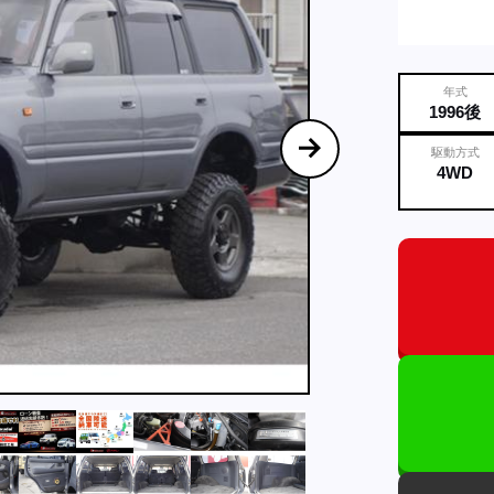
年式
1996後
駆動方式
4WD