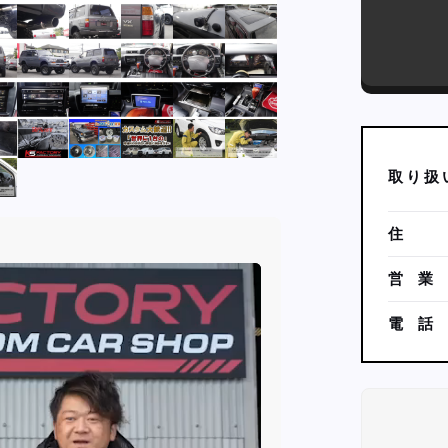
取
り
扱
住
営
業
電
話