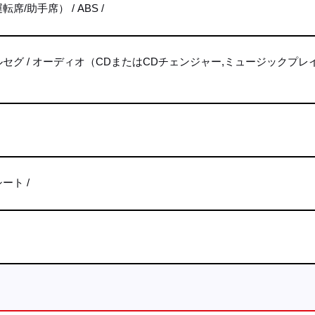
転席/助手席）
ABS
ルセグ
オーディオ（CDまたはCDチェンジャー,ミュージックプレ
シート