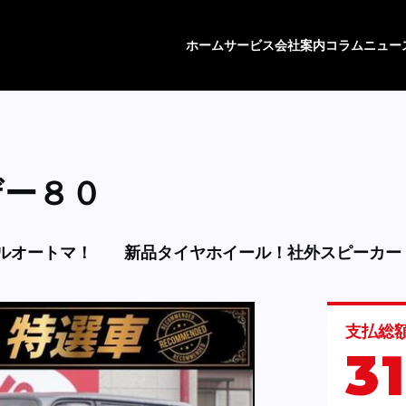
ホーム
サービス
会社案内
コラム
ニュー
ザー８０
ルオートマ！
新品タイヤホイール！社外スピーカー
支払総
3