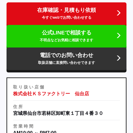
在庫確認・見積もり依頼
今すぐwebでお問い合わせする
公式LINEで相談する
不明点などお気軽に相談できます
電話でのお問い合わせ
取扱店舗に直接問い合わせできます
取
り
扱
い
店
舗
株式会社ＫＳファクトリー 仙台店
住
所
宮城県仙台市若林区卸町東１丁目４番３０
営
業
時
間
AM10:00 ～ PM7:00