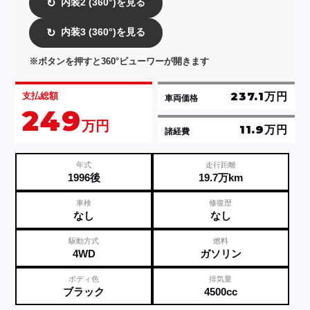
内装2 (360°)を見る
↻
内装3 (360°)を見る
↻
※ボタンを押すと360°ビューワーが開きます
237.1万円
支払総額
車両価格
249
万円
11.9万円
諸経費
年式
走行距離
1996後
19.7万km
車検
修復歴
なし
なし
駆動方式
燃料
4WD
ガソリン
ボディ色
排気量
ブラック
4500cc