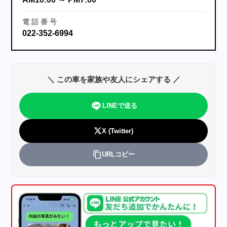
電
話
番
号
022-352-6994
＼ この車を家族や友人にシェアする ／
LINEで送る
X (Twitter)
URLコピー