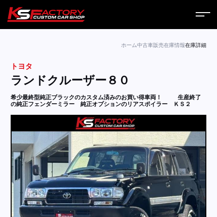
ホーム
ホーム
中古車販売
在庫情報
在庫詳細
トヨタ
サービス
ランドクルーザー８０
会社案内
希少最終型純正ブラックのカスタム済みのお買い得車両！
生産終了
の純正フェンダーミラー 純正オプションのリアスポイラー ＫＳ２
コラム
ニュース
営業日
お問い合わせ