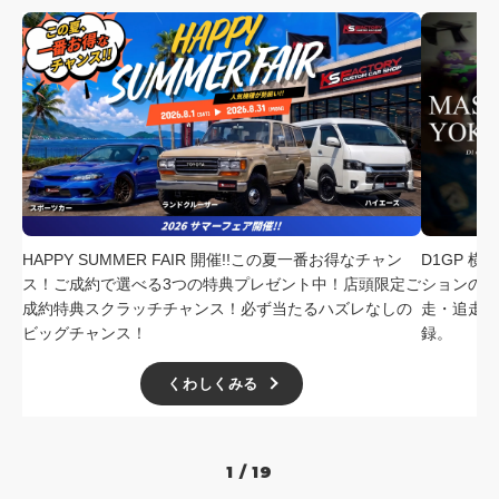
HAPPY SUMMER FAIR 開催!!この夏一番お得なチャン
D1GP 
ス！ご成約で選べる3つの特典プレゼント中！店頭限定ご
ションの中
成約特典スクラッチチャンス！必ず当たるハズレなしの
走・追走
ビッグチャンス！
録。
くわしくみる
1 / 19