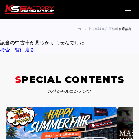
ホーム
ホーム
中古車販売
在庫情報
在庫詳細
該当の中古車が見つかりませんでした。
サービス
検索一覧に戻る
会社案内
コラム
SPECIAL CONTENTS
ニュース
スペシャルコンテンツ
営業日
お問い合わせ