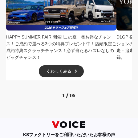
採用情報
店舗問い合わせ
HAPPY SUMMER FAIR 開催!!この夏一番お得なチャン
D1GP 
ス！ご成約で選べる3つの特典プレゼント中！店頭限定ご
ションの中
成約特典スクラッチチャンス！必ず当たるハズレなしの
走・追走
ビッグチャンス！
録。
くわしくみる
1 / 19
VOICE
KSファクトリーをご利用いただいたお客様の声