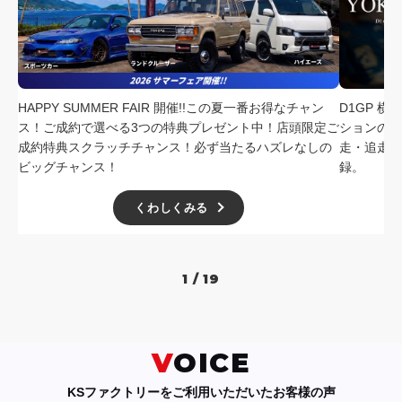
採用情報
店舗問い合わせ
HAPPY SUMMER FAIR 開催!!この夏一番お得なチャン
D1GP 
ス！ご成約で選べる3つの特典プレゼント中！店頭限定ご
ションの中
成約特典スクラッチチャンス！必ず当たるハズレなしの
走・追走
ビッグチャンス！
録。
くわしくみる
1 / 19
VOICE
KSファクトリーをご利用いただいたお客様の声