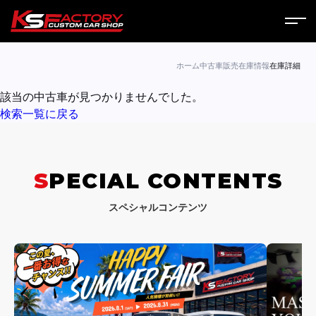
ホーム
ホーム
中古車販売
在庫情報
在庫詳細
該当の中古車が見つかりませんでした。
サービス
検索一覧に戻る
会社案内
コラム
SPECIAL CONTENTS
ニュース
スペシャルコンテンツ
営業日
お問い合わせ