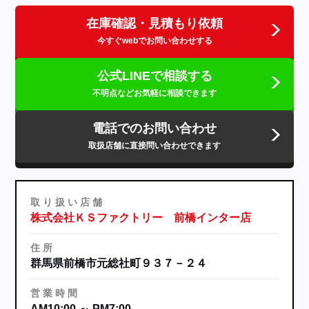
在庫確認・見積もり依頼
今すぐwebでお問い合わせする
公式LINEで相談する
不明点などお気軽に相談できます
電話でのお問い合わせ
取扱店舗に直接問い合わせできます
取
り
扱
い
店
舗
株式会社ＫＳファクトリー 前橋インター店
住
所
群馬県前橋市元総社町９３７－２４
営
業
時
間
AM10:00 ～ PM7:00