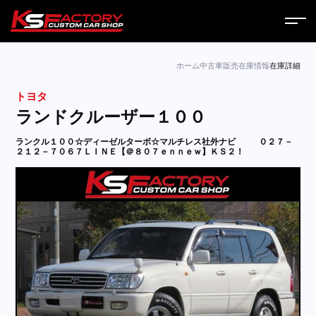
ホーム
ホーム
中古車販売
在庫情報
在庫詳細
トヨタ
サービス
ランドクルーザー１００
会社案内
ランクル１００☆ディーゼルターボ☆マルチレス社外ナビ
０２７－
２１２－７０６７ＬＩＮＥ【＠８０７ｅｎｎｅｗ】ＫＳ２！
コラム
ニュース
営業日
お問い合わせ