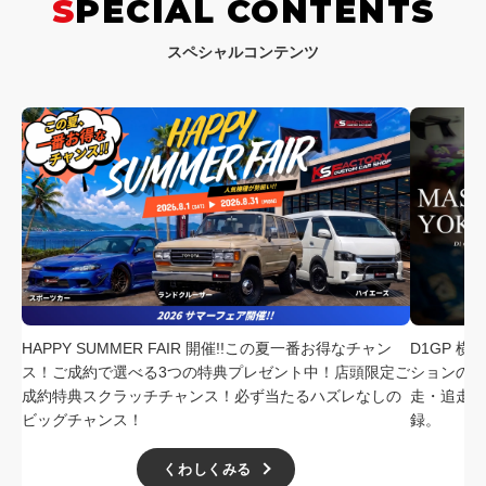
SPECIAL CONTENTS
スペシャルコンテンツ
HAPPY SUMMER FAIR 開催!!この夏一番お得なチャン
D1GP 
ス！ご成約で選べる3つの特典プレゼント中！店頭限定ご
ションの中
成約特典スクラッチチャンス！必ず当たるハズレなしの
走・追走
ビッグチャンス！
録。
くわしくみる