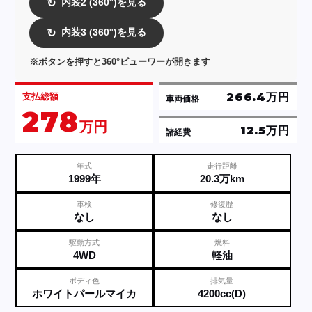
内装2 (360°)を見る
↻
内装3 (360°)を見る
↻
※ボタンを押すと360°ビューワーが開きます
266.4万円
支払総額
車両価格
278
万円
12.5万円
諸経費
年式
走行距離
1999年
20.3万km
車検
修復歴
なし
なし
駆動方式
燃料
4WD
軽油
ボディ色
排気量
ホワイトパールマイカ
4200cc(D)