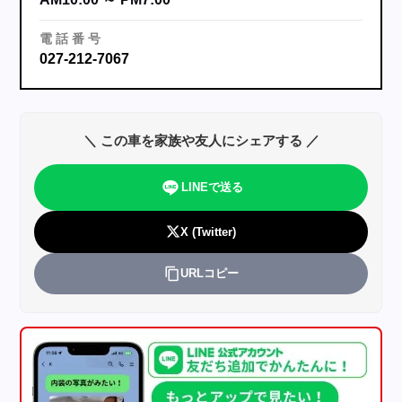
電
話
番
号
027-212-7067
＼ この車を家族や友人にシェアする ／
LINEで送る
X (Twitter)
URLコピー