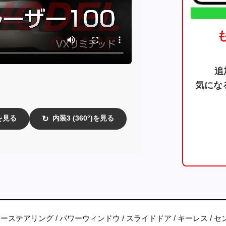
追
気にな
)を見る
内装3 (360°)を見る
↻
ワーステアリング
パワーウィンドウ
スライドドア
キーレス
セ