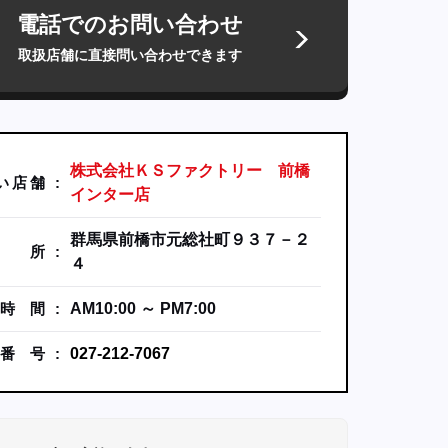
電話でのお問い合わせ
取扱店舗に直接問い合わせできます
株式会社ＫＳファクトリー 前橋
い
店
舗
インター店
群馬県前橋市元総社町９３７－２
所
４
時
間
AM10:00 ～ PM7:00
番
号
027-212-7067