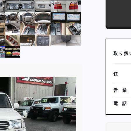
取
り
扱
住
営
業
電
話