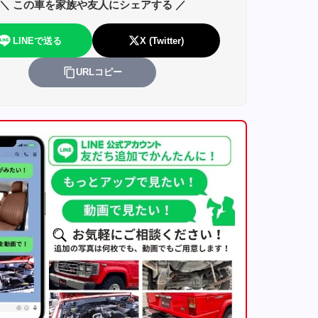
＼ この車を家族や友人にシェアする ／
LINEで送る
X (Twitter)
URLコピー