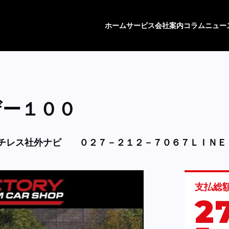
ホーム
サービス
会社案内
コラム
ニュー
ザー１００
チレス社外ナビ
０２７－２１２－７０６７ＬＩＮＥ
支払総
2