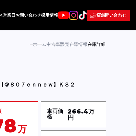
店舗問い合わせ
ス
営業日
お問い合わせ
採用情報
ホーム
中古車販売
在庫情報
在庫詳細
【＠８０７ｅｎｎｅｗ】ＫＳ２
266.4万
額
車両価
格
円
78
万