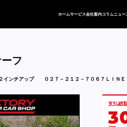
ホーム
サービス
会社案内
コラム
ニュー
サーフ
２インチアップ
０２７－２１２－７０６７ＬＩＮＥ
支払総
3