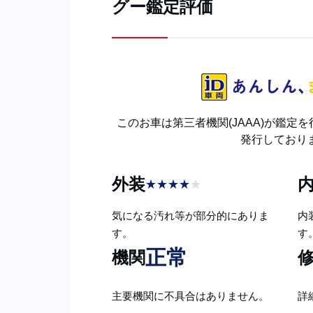
グー鑑定評価
このお車は第三者機関(JAAA)が鑑定
発行しており
外装
★
★
★
★
★
気になる汚れ等が部分的にありま
内
す。
す
正常
機関
主要機関に不具合はありません。
詳