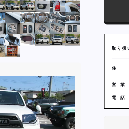
取
り
扱
住
営
業
電
話