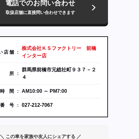
電話でのお問い合わせ
取扱店舗に直接問い合わせできます
株式会社ＫＳファクトリー 前橋
い
店
舗
インター店
群馬県前橋市元総社町９３７－２
所
４
時
間
AM10:00 ～ PM7:00
番
号
027-212-7067
＼ この車を家族や友人にシェアする ／