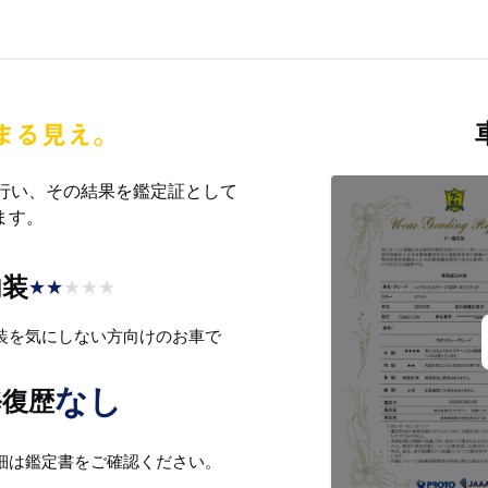
を行い、その結果を鑑定証として
ます。
内装
★
★
★
★
★
装を気にしない方向けのお車で
。
なし
修復歴
細は鑑定書をご確認ください。