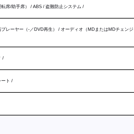
転席/助手席）
ABS
盗難防止システム
画プレーヤー（-／DVD再生）
オーディオ（MDまたはMDチェンジ
ィ
シート