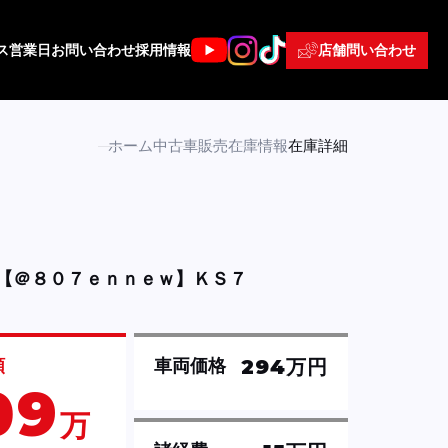
店舗問い合わせ
ス
営業日
お問い合わせ
採用情報
ホーム
中古車販売
在庫情報
在庫詳細
【＠８０７ｅｎｎｅｗ】ＫＳ７
294万円
額
車両価格
09
万