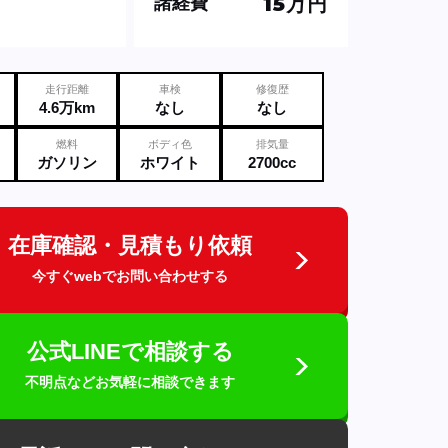
15万円
諸経費
走行距離
車検
修復歴
4.6万km
なし
なし
燃料
ボディ色
排気量
ガソリン
ホワイト
2700cc
在庫確認・見積もり依頼
今すぐwebでお問い合わせする
公式LINEで相談する
不明点などお気軽に相談できます