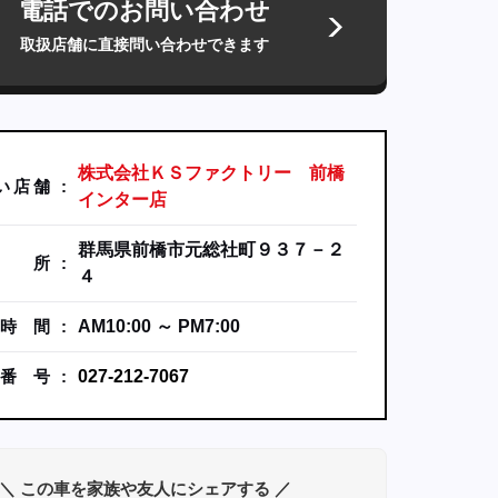
電話でのお問い合わせ
取扱店舗に直接問い合わせできます
株式会社ＫＳファクトリー 前橋
い
店
舗
インター店
群馬県前橋市元総社町９３７－２
所
４
時
間
AM10:00 ～ PM7:00
番
号
027-212-7067
＼ この車を家族や友人にシェアする ／