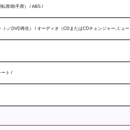
転席/助手席）
ABS
（-／DVD再生）
オーディオ（CDまたはCDチェンジャー,ミュ
シート