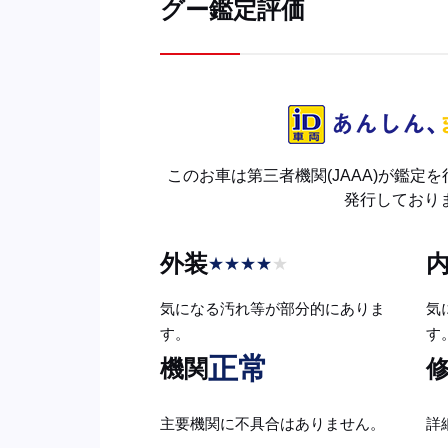
グー鑑定評価
このお車は第三者機関(JAAA)が鑑定
発行しており
外装
★
★
★
★
★
気になる汚れ等が部分的にありま
気
す。
す
正常
機関
主要機関に不具合はありません。
詳