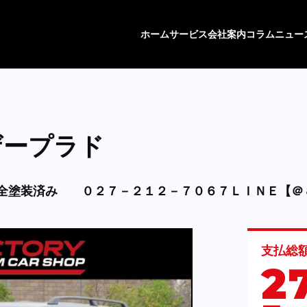
ホーム
サービス
会社案内
コラム
ニュー
ザープラド
全塗装済み
０２７－２１２－７０６７ＬＩＮＥ【＠
支払総
2