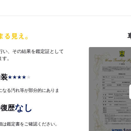
を行い、その結果を鑑定証として
ます。
内装
★
★
★
★
★
になる汚れ等が部分的にありま
。
なし
修復歴
細は鑑定書をご確認ください。