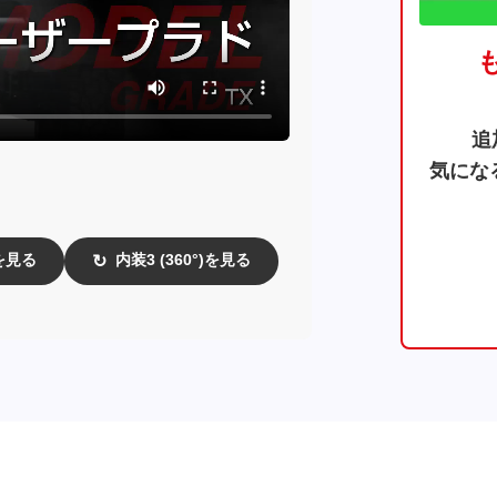
追
気にな
)を見る
内装3 (360°)を見る
↻