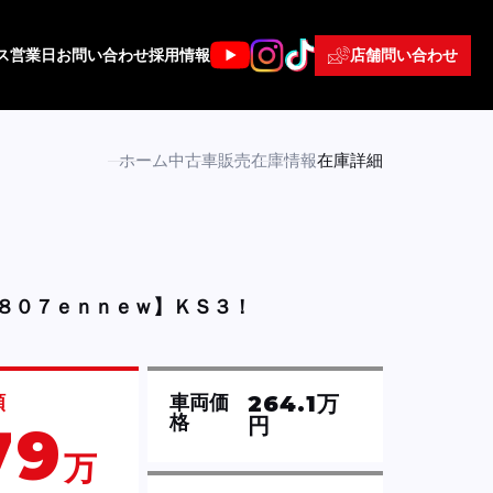
店舗問い合わせ
ス
営業日
お問い合わせ
採用情報
ホーム
中古車販売
在庫情報
在庫詳細
８０７ｅｎｎｅｗ】ＫＳ３！
264.1万
額
車両価
格
円
79
万