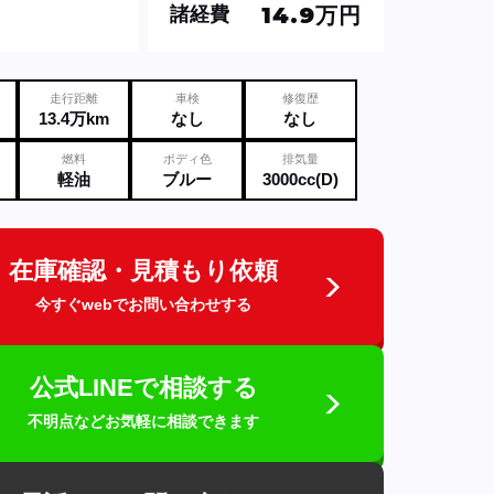
14.9万円
諸経費
走行距離
車検
修復歴
13.4万km
なし
なし
燃料
ボディ色
排気量
軽油
ブルー
3000cc(D)
在庫確認・見積もり依頼
今すぐwebでお問い合わせする
公式LINEで相談する
不明点などお気軽に相談できます