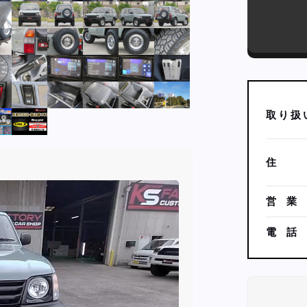
取
り
扱
住
営
業
電
話