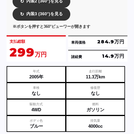
内装2 (360°)を見る
↻
内装3 (360°)を見る
↻
※ボタンを押すと360°ビューワーが開きます
284.9万円
支払総額
車両価格
299
万円
14.9万円
諸経費
年式
走行距離
2005年
11.3万km
車検
修復歴
なし
なし
駆動方式
燃料
4WD
ガソリン
ボディ色
排気量
ブルー
4000cc