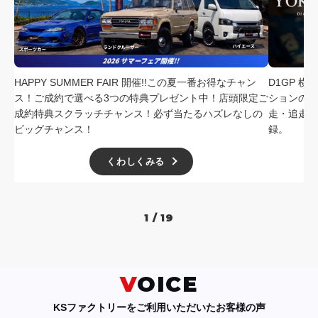
HAPPY SUMMER FAIR 開催!!この夏一番お得なチャン
D1GP 
ス！ご成約で選べる3つの特典プレゼント中！店頭限定ご
ションの中
成約特典スクラッチチャンス！必ず当たるハズレなしの
走・追走
ビッグチャンス！
録。
くわしくみる
1 / 19
VOICE
KSファクトリーをご利用いただいたお客様の声