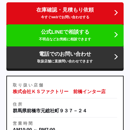
在庫確認・見積もり依頼
今すぐwebでお問い合わせする
公式LINEで相談する
不明点などお気軽に相談できます
電話でのお問い合わせ
取扱店舗に直接問い合わせできます
取
り
扱
い
店
舗
株式会社ＫＳファクトリー 前橋インター店
住
所
群馬県前橋市元総社町９３７－２４
営
業
時
間
AM10:00 ～ PM7:00