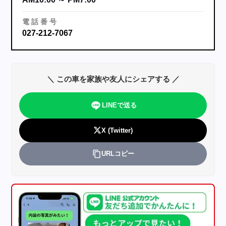
電
話
番
号
027-212-7067
＼ この車を家族や友人にシェアする ／
LINEで送る
X (Twitter)
URLコピー