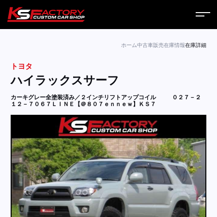
ホーム
ホーム
中古車販売
在庫情報
在庫詳細
トヨタ
サービス
ハイラックスサーフ
会社案内
カーキグレー全塗装済み／２インチリフトアップコイル
０２７－２
１２－７０６７ＬＩＮＥ【＠８０７ｅｎｎｅｗ】ＫＳ７
コラム
ニュース
営業日
お問い合わせ