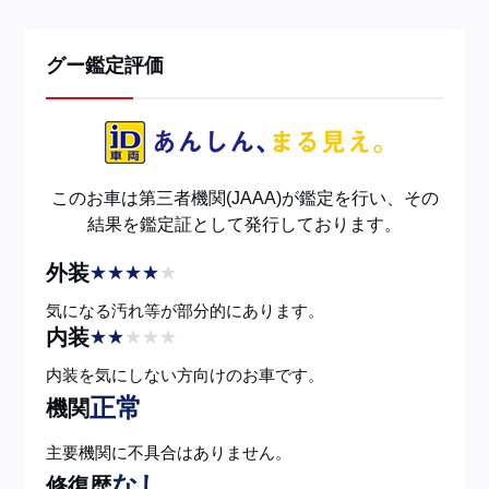
グー鑑定評価
このお車は第三者機関(JAAA)が鑑定を行い、その
結果を鑑定証として発行しております。
外装
★
★
★
★
★
気になる汚れ等が部分的にあります。
内装
★
★
★
★
★
内装を気にしない方向けのお車です。
正常
機関
主要機関に不具合はありません。
なし
修復歴