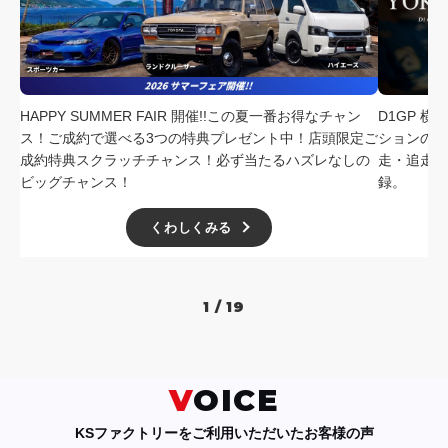
HAPPY SUMMER FAIR 開催!!この夏一番お得なチャン
D1GP 
ス！ご成約で選べる3つの特典プレゼント中！店頭限定ご
ションの中
成約特典スクラッチチャンス！必ず当たるハズレなしの
走・追走
ビッグチャンス！
録。
くわしくみる
1 / 19
VOICE
KSファクトリーをご利用いただいたお客様の声