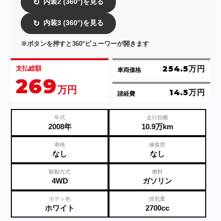
内装2 (360°)を見る
↻
内装3 (360°)を見る
↻
※ボタンを押すと360°ビューワーが開きます
254.5万円
支払総額
車両価格
269
万円
14.5万円
諸経費
年式
走行距離
2008年
10.9万km
車検
修復歴
なし
なし
駆動方式
燃料
4WD
ガソリン
ボディ色
排気量
ホワイト
2700cc