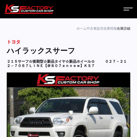
ホーム
ホーム
中古車販売
在庫情報
在庫詳細
トヨタ
サービス
ハイラックスサーフ
会社案内
２１５サーフ☆後期型☆新品タイヤ☆新品ホイール☆
０２７－２１
２－７０６７ＬＩＮＥ【＠８０７ｅｎｎｅｗ】ＫＳ７
コラム
ニュース
営業日
お問い合わせ