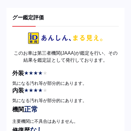
グー鑑定評価
このお車は第三者機関(JAAA)が鑑定を行い、その
結果を鑑定証として発行しております。
外装
★
★
★
★
★
気になる汚れ等が部分的にあります。
内装
★
★
★
★
★
気になる汚れ等が部分的にあります。
正常
機関
主要機関に不具合はありません。
なし
修復歴