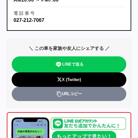
電
話
番
号
027-212-7067
＼ この車を家族や友人にシェアする ／
LINEで送る
X (Twitter)
URLコピー