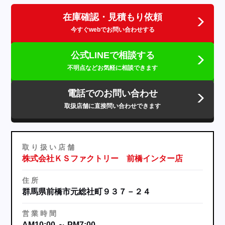
在庫確認・見積もり依頼
今すぐwebでお問い合わせする
公式LINEで相談する
不明点などお気軽に相談できます
電話でのお問い合わせ
取扱店舗に直接問い合わせできます
取
り
扱
い
店
舗
株式会社ＫＳファクトリー 前橋インター店
住
所
群馬県前橋市元総社町９３７－２４
営
業
時
間
AM10:00 ～ PM7:00