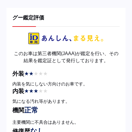
グー鑑定評価
このお車は第三者機関(JAAA)が鑑定を行い、その
結果を鑑定証として発行しております。
外装
★
★
★
★
★
内装を気にしない方向けのお車です。
内装
★
★
★
★
★
気になる汚れ等があります。
正常
機関
主要機関に不具合はありません。
なし
修復歴