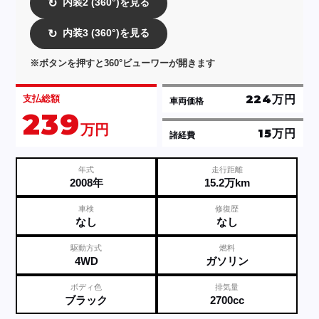
内装2 (360°)を見る
↻
内装3 (360°)を見る
↻
※ボタンを押すと360°ビューワーが開きます
224万円
支払総額
車両価格
239
万円
15万円
諸経費
年式
走行距離
2008年
15.2万km
車検
修復歴
なし
なし
駆動方式
燃料
4WD
ガソリン
ボディ色
排気量
ブラック
2700cc