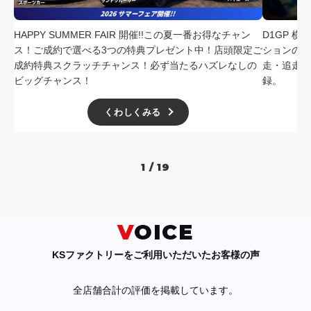
HAPPY SUMMER FAIR 開催!!この夏一番お得なチャン
D1GP 
ス！ご成約で選べる3つの特典プレゼント中！店頭限定ご
ションの中
成約特典スクラッチチャンス！必ず当たるハズレなしの
走・追走
ビッグチャンス！
録。
くわしくみる
1 / 19
VOICE
KSファクトリーをご利用いただいたお客様の声
全店舗合計の評価を掲載しています。