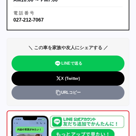
電
話
番
号
027-212-7067
＼ この車を家族や友人にシェアする ／
LINEで送る
X (Twitter)
URLコピー