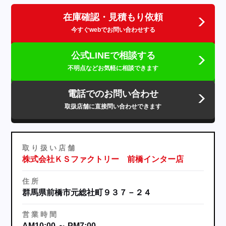
在庫確認・見積もり依頼
今すぐwebでお問い合わせする
公式LINEで相談する
不明点などお気軽に相談できます
電話でのお問い合わせ
取扱店舗に直接問い合わせできます
取
り
扱
い
店
舗
株式会社ＫＳファクトリー 前橋インター店
住
所
群馬県前橋市元総社町９３７－２４
営
業
時
間
AM10:00 ～ PM7:00