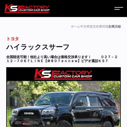
ホーム
ホーム
中古車販売
在庫情報
在庫詳細
トヨタ
サービス
ハイラックスサーフ
会社案内
全国陸送可能！他社より高い場合は価格交渉承ります！
０２７－２
１２－７０６７ＬＩＮＥ【＠８０７ｅｎｎｅｗ】ビデオ通話ＫＳ７
コラム
ニュース
営業日
お問い合わせ