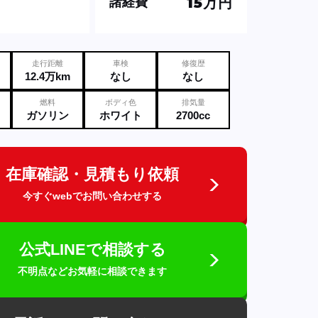
15万円
諸経費
走行距離
車検
修復歴
12.4万km
なし
なし
燃料
ボディ色
排気量
ガソリン
ホワイト
2700cc
在庫確認・見積もり依頼
今すぐwebでお問い合わせする
公式LINEで相談する
不明点などお気軽に相談できます