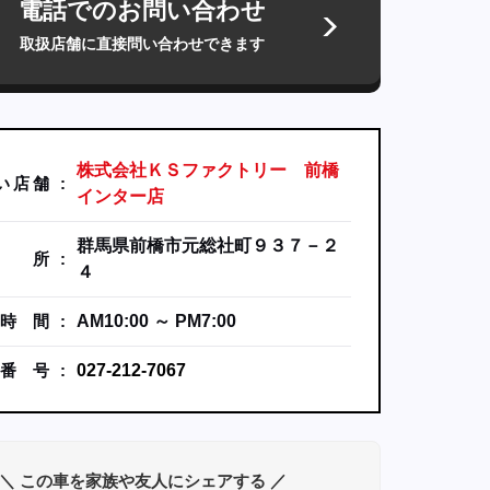
電話でのお問い合わせ
取扱店舗に直接問い合わせできます
株式会社ＫＳファクトリー 前橋
い
店
舗
インター店
群馬県前橋市元総社町９３７－２
所
４
時
間
AM10:00 ～ PM7:00
番
号
027-212-7067
＼ この車を家族や友人にシェアする ／