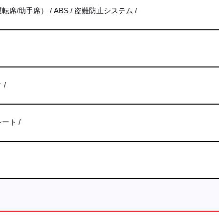
転席/助手席）
ABS
盗難防止システム
ィ
シート