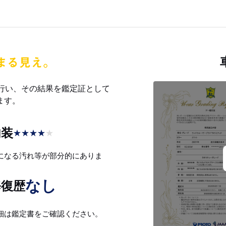
を行い、その結果を鑑定証として
ます。
内装
★
★
★
★
★
になる汚れ等が部分的にありま
。
なし
修復歴
細は鑑定書をご確認ください。