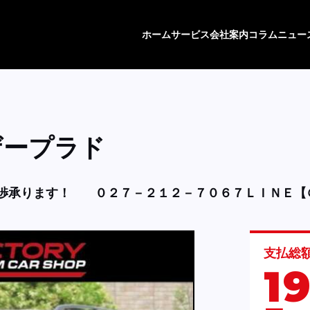
ホーム
サービス
会社案内
コラム
ニュー
ザープラド
渉承ります！
０２７－２１２－７０６７ＬＩＮＥ【
支払総
1