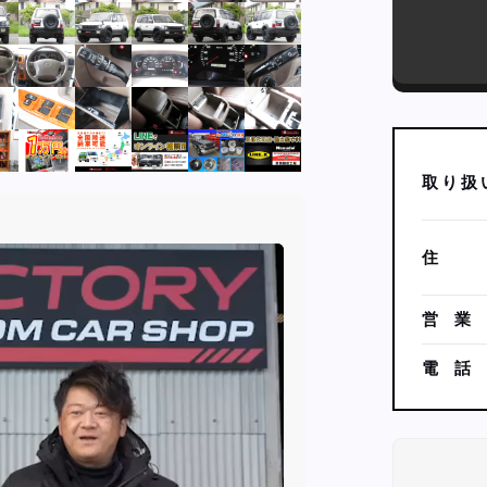
取
り
扱
住
営
業
電
話