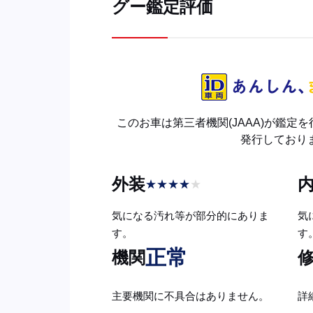
グー鑑定評価
このお車は第三者機関(JAAA)が鑑定
発行しており
外装
★
★
★
★
★
気になる汚れ等が部分的にありま
気
す。
す
正常
機関
主要機関に不具合はありません。
詳