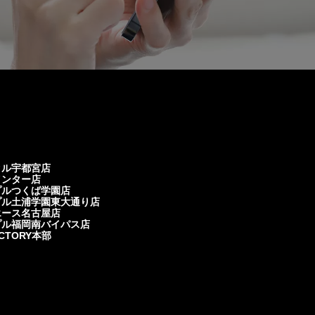
クル宇都宮店
インター店
プルつくば学園店
プル土浦学園東大通り店
エース名古屋店
プル福岡南バイパス店
ACTORY本部