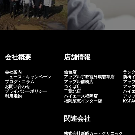
会社概要
店舗情報
会社案内
仙台店
ラン
ニュース・キャンペーン
アップル宇都宮外環若草店
前橋
ブログ・コラム
アップル前橋店
アッ
お問い合わせ
つくば店
アッ
プライバシーポリシー
千葉北店
ハイ
利用規約
ハイエース福岡店
アッ
福岡須恵インター店
KSF
関連会社
株式会社新昭カー・クリニック