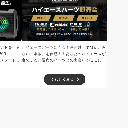
ンドを。最
ハイエースパーツ即売会！画面越しでは伝わら
次回、2026
AR
ない「本物」を体感！！あなたのハイエースが
で開催！ド
扱いをスタートし
進化する、運命のパーツとの出会いがここに。
学無料、一
ー主催の極
くわしくみる