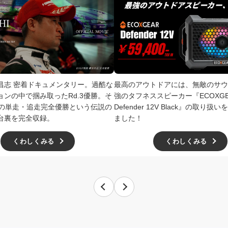
井昌志 密着ドキュメンタリー。過酷な
最高のアウトドアには、無敵のサウ
ョンの中で掴み取ったRd.3優勝。そ
強のタフネススピーカー『ECOXGE
4での単走・追走完全優勝という伝説の
Defender 12V Black』の取り
台裏を完全収録。
ました！
くわしくみる
くわしくみる