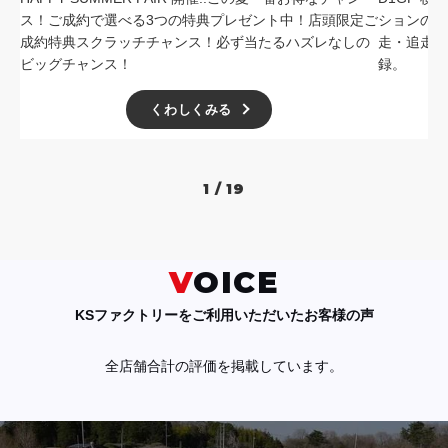
ス！ご成約で選べる3つの特典プレゼント中！店頭限定ご
ションの中
成約特典スクラッチチャンス！必ず当たるハズレなしの
走・追走
ビッグチャンス！
録。
くわしくみる
1 / 19
VOICE
KSファクトリーをご利用いただいたお客様の声
全店舗合計の評価を掲載しています。