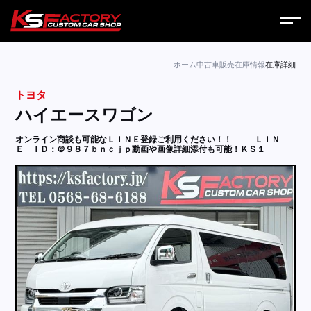
ホーム
ホーム
中古車販売
在庫情報
在庫詳細
トヨタ
サービス
ハイエースワゴン
会社案内
オンライン商談も可能なＬＩＮＥ登録ご利用ください！！
ＬＩＮ
Ｅ ＩＤ：＠９８７ｂｎｃｊｐ動画や画像詳細添付も可能！ＫＳ１
コラム
ニュース
営業日
お問い合わせ