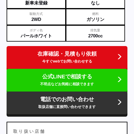
新車未登録
なし
駆動方式
燃料
2WD
ガソリン
ボディ色
排気量
パールホワイト
2700cc
在庫確認・見積もり依頼
今すぐwebでお問い合わせする
公式LINEで相談する
不明点などお気軽に相談できます
電話でのお問い合わせ
取扱店舗に直接問い合わせできます
取
り
扱
い
店
舗