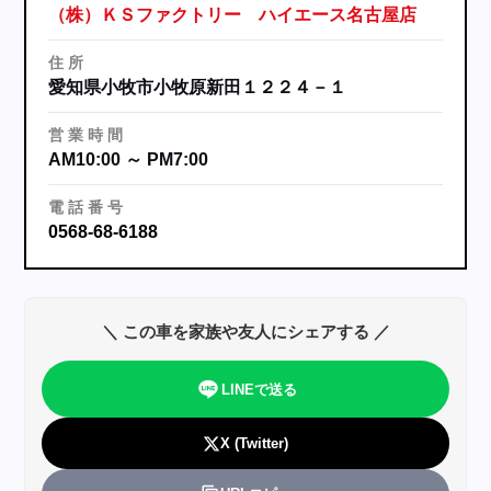
（株）ＫＳファクトリー ハイエース名古屋店
住
所
愛知県小牧市小牧原新田１２２４－１
営
業
時
間
AM10:00 ～ PM7:00
電
話
番
号
0568-68-6188
＼ この車を家族や友人にシェアする ／
LINEで送る
X (Twitter)