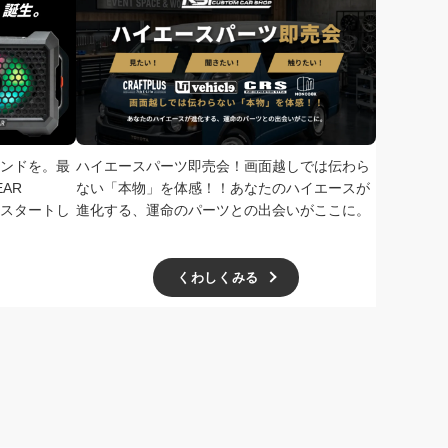
ンドを。最
ハイエースパーツ即売会！画面越しでは伝わら
次回、2026
AR
ない「本物」を体感！！あなたのハイエースが
で開催！ド
扱いをスタートし
進化する、運命のパーツとの出会いがここに。
学無料、一
ー主催の極
くわしくみる