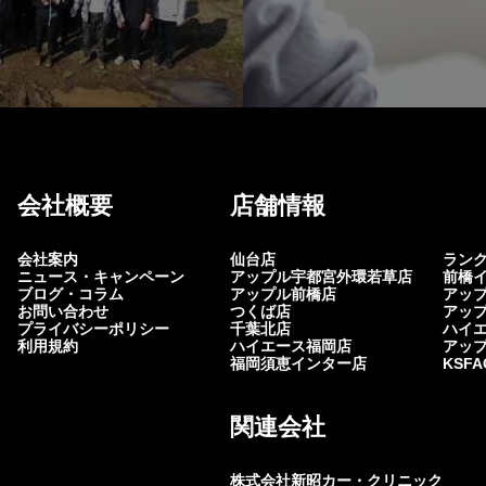
会社概要
店舗情報
会社案内
仙台店
ラン
ニュース・キャンペーン
アップル宇都宮外環若草店
前橋
ブログ・コラム
アップル前橋店
アッ
お問い合わせ
つくば店
アッ
プライバシーポリシー
千葉北店
ハイ
利用規約
ハイエース福岡店
アッ
福岡須恵インター店
KSF
関連会社
株式会社新昭カー・クリニック