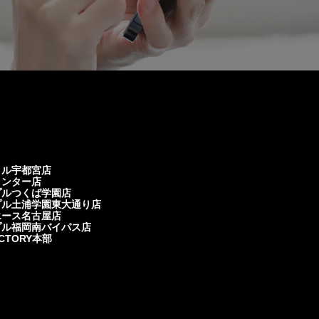
クル宇都宮店
インター店
プルつくば学園店
プル土浦学園東大通り店
エース名古屋店
プル福岡南バイパス店
ACTORY本部