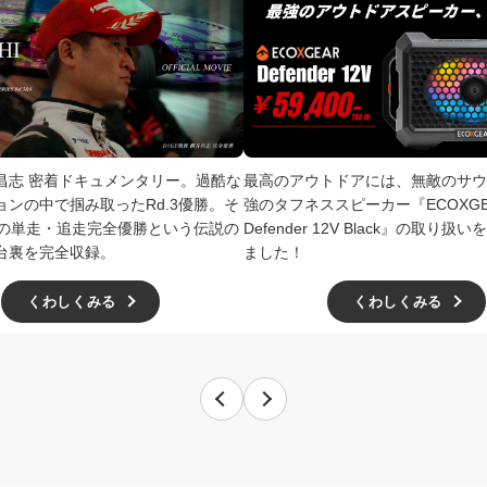
井昌志 密着ドキュメンタリー。過酷な
最高のアウトドアには、無敵のサウ
ョンの中で掴み取ったRd.3優勝。そ
強のタフネススピーカー『ECOXGE
4での単走・追走完全優勝という伝説の
Defender 12V Black』の取り
台裏を完全収録。
ました！
くわしくみる
くわしくみる