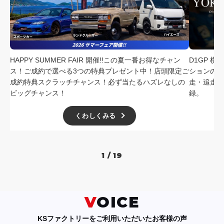
採用情報
店舗問い合わせ
HAPPY SUMMER FAIR 開催!!この夏一番お得なチャン
D1GP 
ス！ご成約で選べる3つの特典プレゼント中！店頭限定ご
ションの中
成約特典スクラッチチャンス！必ず当たるハズレなしの
走・追走
ビッグチャンス！
録。
くわしくみる
1 / 19
VOICE
KSファクトリーをご利用いただいたお客様の声