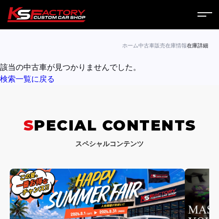
ホーム
ホーム
中古車販売
在庫情報
在庫詳細
該当の中古車が見つかりませんでした。
サービス
検索一覧に戻る
会社案内
コラム
SPECIAL CONTENTS
ニュース
スペシャルコンテンツ
営業日
お問い合わせ