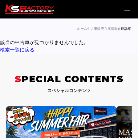
ホーム
ホーム
中古車販売
在庫情報
在庫詳細
該当の中古車が見つかりませんでした。
サービス
検索一覧に戻る
会社案内
コラム
SPECIAL CONTENTS
ニュース
スペシャルコンテンツ
営業日
お問い合わせ