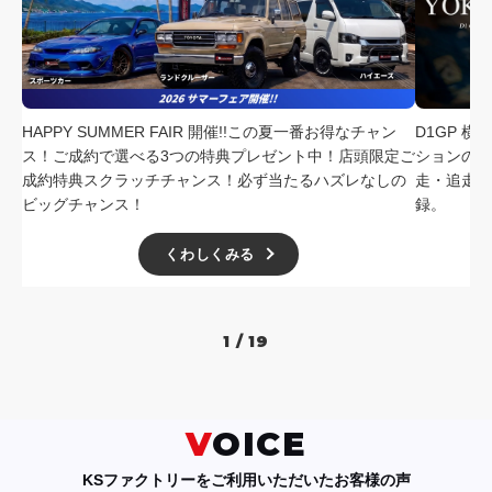
採用情報
店舗問い合わせ
HAPPY SUMMER FAIR 開催!!この夏一番お得なチャン
D1GP 
ス！ご成約で選べる3つの特典プレゼント中！店頭限定ご
ションの中
成約特典スクラッチチャンス！必ず当たるハズレなしの
走・追走
ビッグチャンス！
録。
くわしくみる
1 / 19
VOICE
KSファクトリーをご利用いただいたお客様の声