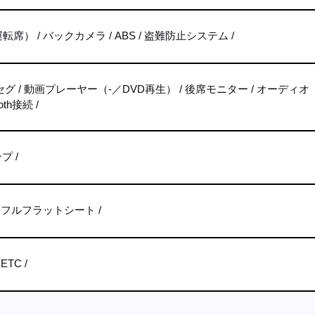
運転席）
バックカメラ
ABS
盗難防止システム
セグ
動画プレーヤー（-／DVD再生）
後席モニター
オーディオ
ooth接続
ンプ
フルフラットシート
ETC