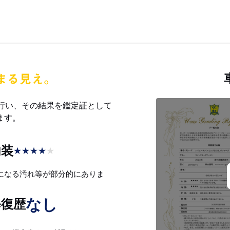
を行い、その結果を鑑定証として
ます。
内装
★
★
★
★
★
になる汚れ等が部分的にありま
。
なし
修復歴