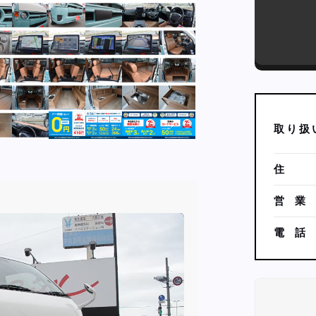
取
り
扱
住
営
業
電
話