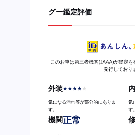
グー鑑定評価
このお車は第三者機関(JAAA)が鑑定
発行しており
外装
★
★
★
★
★
気になる汚れ等が部分的にありま
気
す。
す
正常
機関