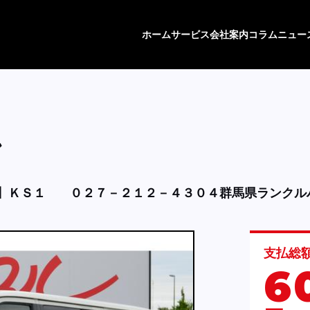
ホーム
サービス
会社案内
コラム
ニュー
ン
】ＫＳ１
０２７－２１２－４３０４群馬県ランクル
支払総
6