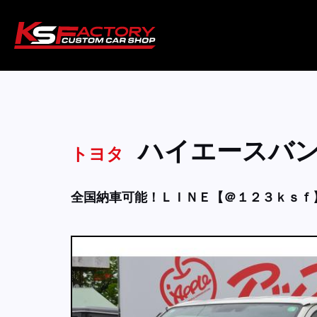
ハイエースバ
トヨタ
全国納車可能！ＬＩＮＥ【＠１２３ｋｓｆ