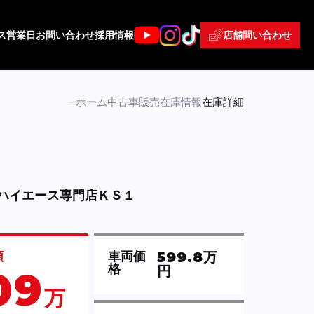
店舗問い合わせ
ス
営業日
お問い合わせ
採用情報
ホーム
中古車販売
在庫情報
在庫詳細
ハイエース専門店ＫＳ１
599.8万
額
車両価
格
円
09
万