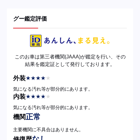
グー鑑定評価
このお車は第三者機関(JAAA)が鑑定を行い、その
結果を鑑定証として発行しております。
外装
★
★
★
★
★
気になる汚れ等が部分的にあります。
内装
★
★
★
★
★
気になる汚れ等が部分的にあります。
正常
機関
主要機関に不具合はありません。
なし
修復歴