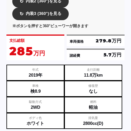
内装2 (360°)を見る
↻
内装3 (360°)を見る
↻
※ボタンを押すと360°ビューワーが開きます
279.8万円
支払総額
車両価格
285
万円
5.7万円
諸経費
年式
走行距離
2019年
11.8万km
車検
修復歴
検8.9
なし
駆動方式
燃料
2WD
軽油
ボディ色
排気量
ホワイト
2800cc(D)