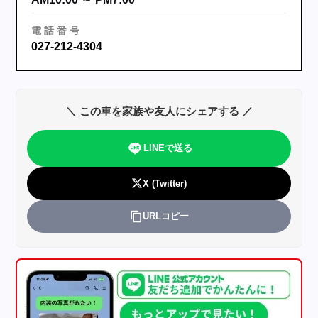
電
話
番
号
027-212-4304
＼ この車を家族や友人にシェアする ／
LINEで送る
X (Twitter)
URLコピー