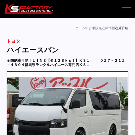
ホーム
ホーム
中古車販売
在庫情報
在庫詳細
トヨタ
サービス
ハイエースバン
会社案内
全国納車可能！ＬＩＮＥ【＠１２３ｋｓｆ】ＫＳ１
０２７－２１２
－４３０４群馬県ランクルハイエース専門店ＫＳ１
コラム
ニュース
営業日
お問い合わせ