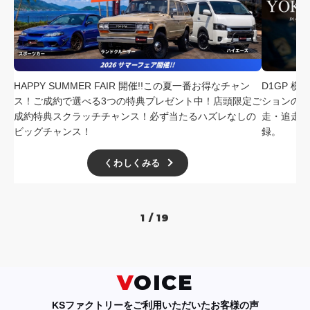
HAPPY SUMMER FAIR 開催!!この夏一番お得なチャン
D1GP 
ス！ご成約で選べる3つの特典プレゼント中！店頭限定ご
ションの中
成約特典スクラッチチャンス！必ず当たるハズレなしの
走・追走
ビッグチャンス！
録。
くわしくみる
1 / 19
VOICE
KSファクトリーをご利用いただいたお客様の声