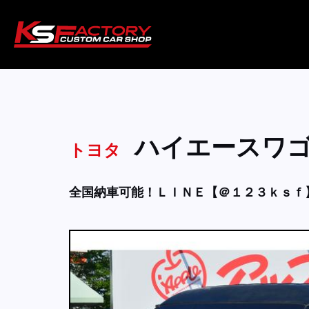
ハイエースワ
トヨタ
全国納車可能！ＬＩＮＥ【＠１２３ｋｓｆ