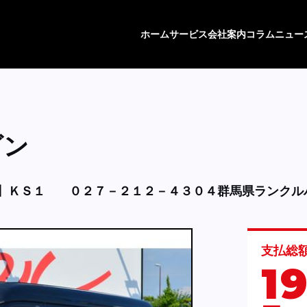
ホーム
サービス
会社案内
コラム
ニュー
ゴン
】ＫＳ１
０２７－２１２－４３０４群馬県ランクル
支払総
1