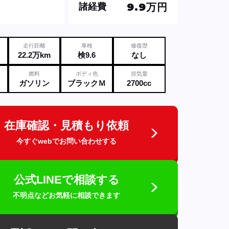
9.9万円
諸経費
走行距離
車検
修復歴
22.2万km
検9.6
なし
燃料
ボディ色
排気量
ガソリン
ブラックＭ
2700cc
在庫確認・見積もり依頼
今すぐwebでお問い合わせする
公式LINEで相談する
不明点などお気軽に相談できます