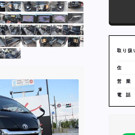
取
り
扱
住
営
業
電
話