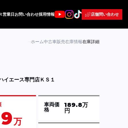
店舗問い合わせ
ス
営業日
お問い合わせ
採用情報
ホーム
中古車販売
在庫情報
在庫詳細
ハイエース専門店ＫＳ１
189.8万
額
車両価
格
円
99
万