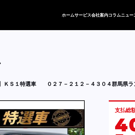
ホーム
サービス
会社案内
コラム
ニュー
ン
】ＫＳ１特選車
０２７－２１２－４３０４群馬県ラ
支払総
4