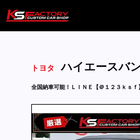
ハイエースバ
トヨタ
全国納車可能！ＬＩＮＥ【＠１２３ｋｓｆ