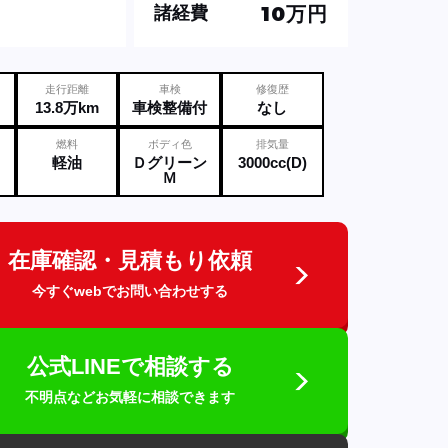
10万円
諸経費
走行距離
車検
修復歴
13.8万km
車検整備付
なし
燃料
ボディ色
排気量
軽油
Ｄグリーン
3000cc(D)
Ｍ
在庫確認・見積もり依頼
今すぐwebでお問い合わせする
公式LINEで相談する
不明点などお気軽に相談できます