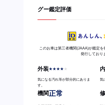
グー鑑定評価
このお車は第三者機関(JAAA)が鑑定
発行しており
外装
★
★
★
★
★
気になる汚れ等が部分的にありま
気
す。
正常
機関