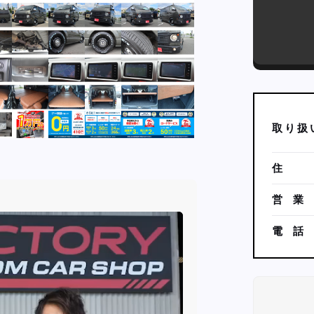
取
り
扱
住
営
業
電
話