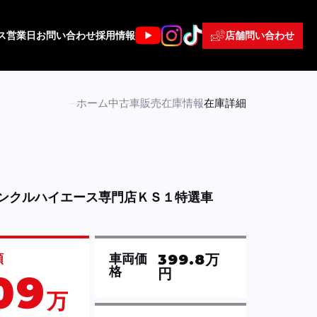
店舗問い合わせ
ス
営業日
お問い合わせ
採用情報
ホーム
中古車販売
在庫情報
在庫詳細
ンクルハイエース専門店ＫＳ１特選車
399.8万
額
車両価
格
円
09
万