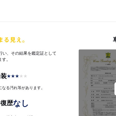
を行い、その結果を鑑定証として
ます。
内装
★
★
★
★
★
になる汚れ等があります。
なし
修復歴