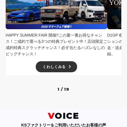
HAPPY SUMMER FAIR 開催!!この夏一番お得なチャン
D1GP 
ス！ご成約で選べる3つの特典プレゼント中！店頭限定ご
ションの中
成約特典スクラッチチャンス！必ず当たるハズレなしの
走・追走
ビッグチャンス！
録。
くわしくみる
1 / 19
VOICE
KSファクトリーをご利用いただいたお客様の声