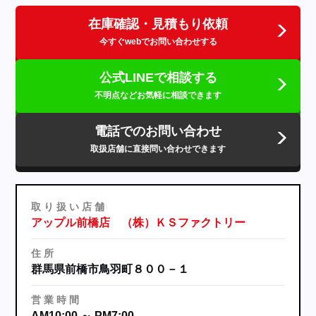
在庫確認・見積もり依頼
今すぐwebでお問い合わせする
公式LINEで相談する
不明点などお気軽に相談できます
電話でのお問い合わせ
取扱店舗に直接問い合わせできます
取
り
扱
い
店
舗
アップル前橋店 （株）ＫＳファクトリー
住
所
群馬県前橋市鳥羽町８００－１
営
業
時
間
AM10:00 ～ PM7:00