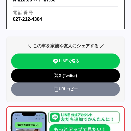
電
話
番
号
027-212-4304
＼ この車を家族や友人にシェアする ／
LINEで送る
X (Twitter)
URLコピー