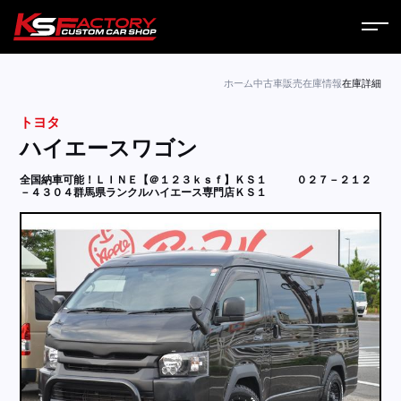
ホーム
ホーム
中古車販売
在庫情報
在庫詳細
トヨタ
サービス
ハイエースワゴン
会社案内
全国納車可能！ＬＩＮＥ【＠１２３ｋｓｆ】ＫＳ１
０２７－２１２
－４３０４群馬県ランクルハイエース専門店ＫＳ１
コラム
ニュース
営業日
お問い合わせ