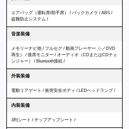
エアバッグ（運転席/助手席）
バックカメラ
ABS
盗難防止システム
音楽装備
メモリーナビ他
フルセグ
動画プレーヤー（-／DVD
再生）
後席モニター
オーディオ（CDまたはCDチェ
ンジャー）
Bluetooth接続
外装装備
電動リアゲート
衝突安全ボディ
LEDヘッドランプ
内装装備
3列シート
チップアップシート