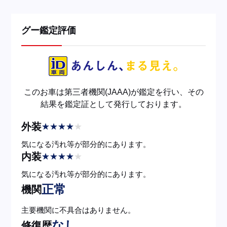
グー鑑定評価
このお車は第三者機関(JAAA)が鑑定を行い、その
結果を鑑定証として発行しております。
外装
★
★
★
★
★
気になる汚れ等が部分的にあります。
内装
★
★
★
★
★
気になる汚れ等が部分的にあります。
正常
機関
主要機関に不具合はありません。
なし
修復歴