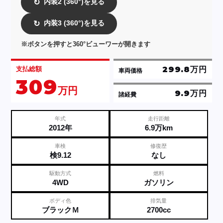
内装2 (360°)を見る
↻
内装3 (360°)を見る
↻
※ボタンを押すと360°ビューワーが開きます
299.8万円
支払総額
車両価格
309
万円
9.9万円
諸経費
年式
走行距離
2012年
6.9万km
車検
修復歴
検9.12
なし
駆動方式
燃料
4WD
ガソリン
ボディ色
排気量
ブラックＭ
2700cc