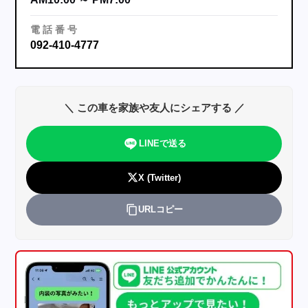
電
話
番
号
092-410-4777
＼ この車を家族や友人にシェアする ／
LINEで送る
X (Twitter)
URLコピー