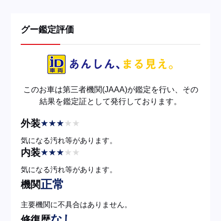
グー鑑定評価
このお車は第三者機関(JAAA)が鑑定を行い、その
結果を鑑定証として発行しております。
外装
★
★
★
★
★
気になる汚れ等があります。
内装
★
★
★
★
★
気になる汚れ等があります。
正常
機関
主要機関に不具合はありません。
なし
修復歴