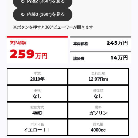
内装2 (360°)を見る
↻
内装3 (360°)を見る
↻
※ボタンを押すと360°ビューワーが開きます
245万円
支払総額
車両価格
259
万円
14万円
諸経費
年式
走行距離
2010年
12.9万km
車検
修復歴
なし
なし
駆動方式
燃料
4WD
ガソリン
ボディ色
排気量
イエローＩＩ
4000cc