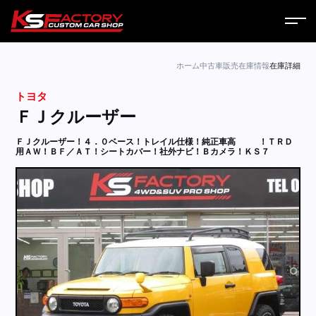
ホーム
ホーム
中古車販売
在庫情報
在庫詳細
トヨタ
サービス
ＦＪクルーザー
会社案内
ＦＪクルーザー！４．０ベース！トレイル仕様！純正車高
！ＴＲＤ
用ＡＷ！ＢＦ／ＡＴ！シートカバー！社外ナビ！Ｂカメラ！ＫＳ７
コラム
ニュース
営業日
お問い合わせ