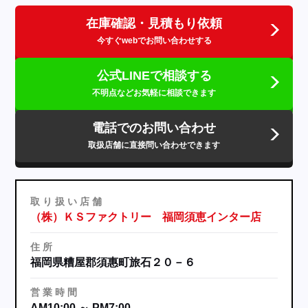
在庫確認・見積もり依頼
今すぐwebでお問い合わせする
公式LINEで相談する
不明点などお気軽に相談できます
電話でのお問い合わせ
取扱店舗に直接問い合わせできます
取
り
扱
い
店
舗
（株）ＫＳファクトリー 福岡須恵インター店
住
所
福岡県糟屋郡須惠町旅石２０－６
営
業
時
間
AM10:00 ～ PM7:00