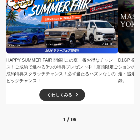
HAPPY SUMMER FAIR 開催!!この夏一番お得なチャン
D1GP 
ス！ご成約で選べる3つの特典プレゼント中！店頭限定ご
ションの中
成約特典スクラッチチャンス！必ず当たるハズレなしの
走・追走
ビッグチャンス！
録。
くわしくみる
1 / 19