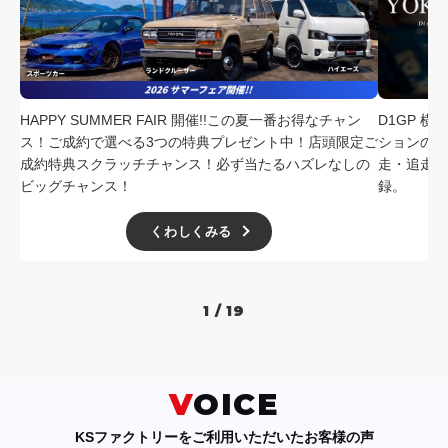
採用情報
店舗問い合わせ
HAPPY SUMMER FAIR 開催!!この夏一番お得なチャン
D1GP 
ス！ご成約で選べる3つの特典プレゼント中！店頭限定ご
ションの中
成約特典スクラッチチャンス！必ず当たるハズレなしの
走・追走
ビッグチャンス！
録。
くわしくみる
1 / 19
VOICE
KSファクトリーをご利用いただいたお客様の声