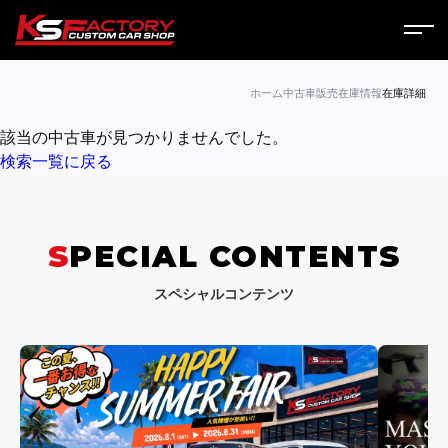
ホーム
ホーム
中古車販売
在庫情報
在庫詳細
該当の中古車が見つかりませんでした。
サービス
検索一覧に戻る
会社案内
コラム
SPECIAL CONTENTS
ニュース
スペシャルコンテンツ
営業日
お問い合わせ