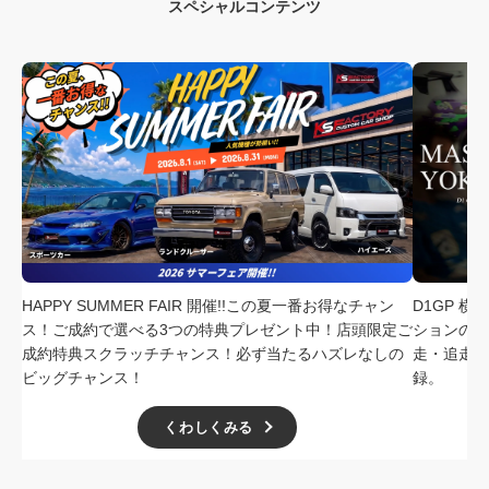
スペシャルコンテンツ
HAPPY SUMMER FAIR 開催!!この夏一番お得なチャン
D1GP 
ス！ご成約で選べる3つの特典プレゼント中！店頭限定ご
ションの中
成約特典スクラッチチャンス！必ず当たるハズレなしの
走・追走
ビッグチャンス！
録。
くわしくみる