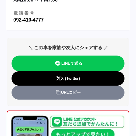
電
話
番
号
092-410-4777
＼ この車を家族や友人にシェアする ／
LINEで送る
X (Twitter)
URLコピー