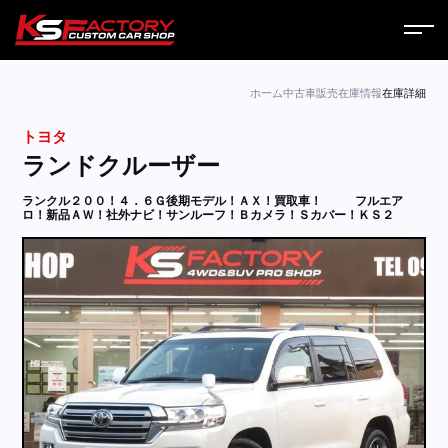
ホーム
ホーム
中古車販売
在庫情報
在庫詳細
トヨタ
サービス
ランドクルーザー
会社案内
ランクル２００！４．６Ｇ後期モデル！ＡＸ！買取車！
フルエア
ロ！新品ＡＷ！社外ナビ！サンルーフ！Ｂカメラ！Ｓカバー！ＫＳ２
コラム
ニュース
営業日
お問い合わせ