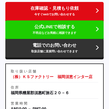
在庫確認・見積もり依頼
今すぐwebでお問い合わせする
公式LINEで相談する
不明点などお気軽に相談できます
電話でのお問い合わせ
取扱店舗に直接問い合わせできます
取
り
扱
い
店
舗
（株）ＫＳファクトリー 福岡須恵インター店
住
所
福岡県糟屋郡須惠町旅石２０－６
営
業
時
間
AM10:00 ～ PM7:00