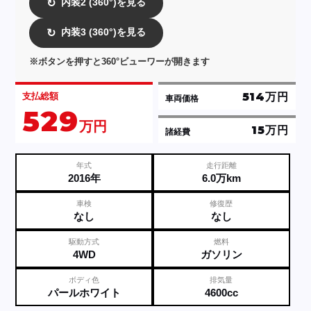
内装2 (360°)を見る
↻
内装3 (360°)を見る
↻
※ボタンを押すと360°ビューワーが開きます
514万円
支払総額
車両価格
529
万円
15万円
諸経費
年式
走行距離
2016年
6.0万km
車検
修復歴
なし
なし
駆動方式
燃料
4WD
ガソリン
ボディ色
排気量
パールホワイト
4600cc