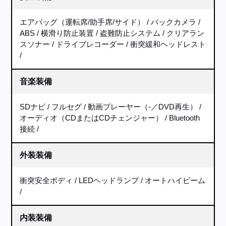
エアバッグ（運転席/助手席/サイド）
バックカメラ
ABS
横滑り防止装置
盗難防止システム
クリアラン
スソナー
ドライブレコーダー
衝突緩和ヘッドレスト
音楽装備
SDナビ
フルセグ
動画プレーヤー（-／DVD再生）
オーディオ（CDまたはCDチェンジャー）
Bluetooth
接続
外装装備
衝突安全ボディ
LEDヘッドランプ
オートハイビーム
内装装備