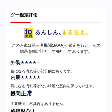
グー鑑定評価
このお車は第三者機関(JAAA)が鑑定を行い、その
結果を鑑定証として発行しております。
外装
★
★
★
★
★
気になる汚れ等が部分的にあります。
内装
★
★
★
★
★
気になる汚れ等がない綺麗な室内を保っています。
正常
機関
主要機関に不具合はありません。
なし
修復歴