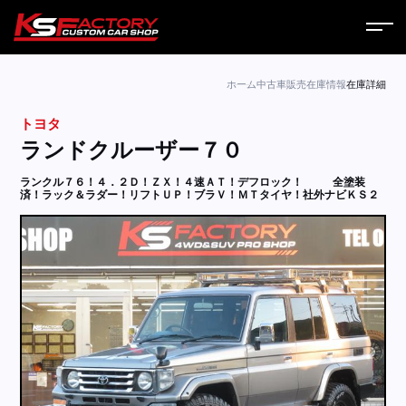
ホーム
ホーム
中古車販売
在庫情報
在庫詳細
トヨタ
サービス
ランドクルーザー７０
会社案内
ランクル７６！４．２Ｄ！ＺＸ！４速ＡＴ！デフロック！
全塗装
済！ラック＆ラダー！リフトＵＰ！ブラＶ！ＭＴタイヤ！社外ナビＫＳ２
コラム
ニュース
営業日
お問い合わせ