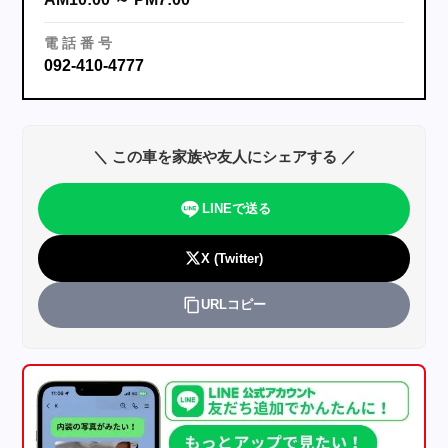
電
話
番
号
092-410-4777
＼ この車を家族や友人にシェアする ／
LINEで送る
X (Twitter)
URLコピー