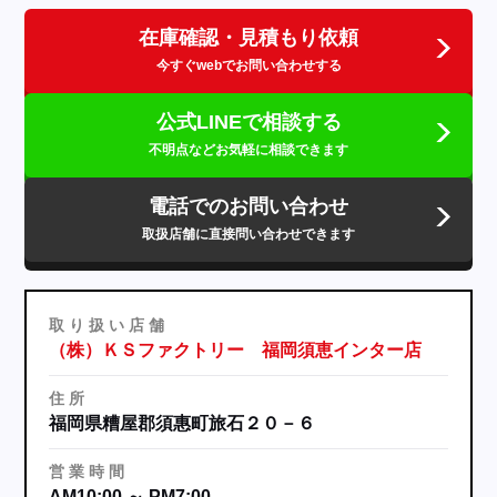
在庫確認・見積もり依頼
今すぐwebでお問い合わせする
公式LINEで相談する
不明点などお気軽に相談できます
電話でのお問い合わせ
取扱店舗に直接問い合わせできます
取
り
扱
い
店
舗
（株）ＫＳファクトリー 福岡須恵インター店
住
所
福岡県糟屋郡須惠町旅石２０－６
営
業
時
間
AM10:00 ～ PM7:00