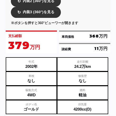
内装2 (360°)を見る
↻
内装3 (360°)を見る
↻
※ボタンを押すと360°ビューワーが開きます
368万円
支払総額
車両価格
379
万円
11万円
諸経費
年式
走行距離
2002年
24.2万km
車検
修復歴
なし
なし
駆動方式
燃料
4WD
軽油
ボディ色
排気量
ゴールド
4200cc(D)