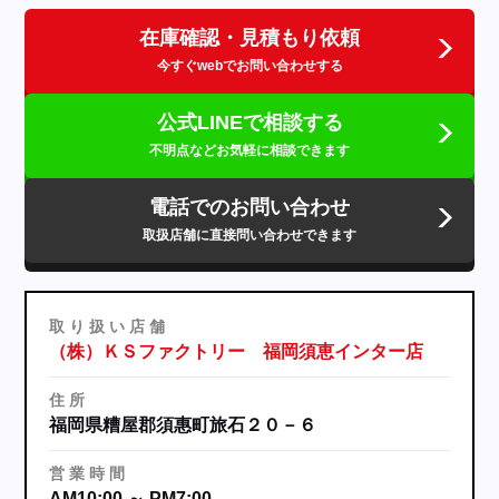
在庫確認・見積もり依頼
今すぐwebでお問い合わせする
公式LINEで相談する
不明点などお気軽に相談できます
電話でのお問い合わせ
取扱店舗に直接問い合わせできます
取
り
扱
い
店
舗
（株）ＫＳファクトリー 福岡須恵インター店
住
所
福岡県糟屋郡須惠町旅石２０－６
営
業
時
間
AM10:00 ～ PM7:00