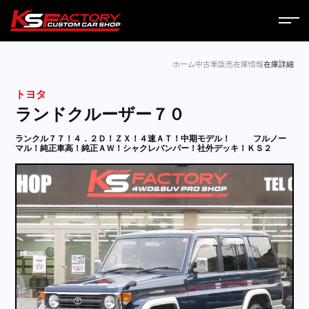
ホーム
ホーム
中古車販売
在庫情報
在庫詳細
トヨタ
サービス
ランドクルーザー７０
会社案内
ランクル７７！４．２Ｄ！ＺＸ！４速ＡＴ！中期モデル！
フルノー
マル！純正車高！純正ＡＷ！シャクレバンパー！社外デッキ！ＫＳ２
コラム
ニュース
営業日
お問い合わせ