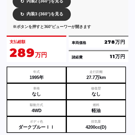
内装2 (360°)を見る
↻
内装3 (360°)を見る
↻
※ボタンを押すと360°ビューワーが開きます
278万円
支払総額
車両価格
289
万円
11万円
諸経費
年式
走行距離
1995年
27.7万km
車検
修復歴
なし
なし
駆動方式
燃料
4WD
軽油
ボディ色
排気量
ダークブルーＩＩ
4200cc(D)