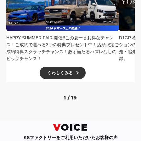
採用情報
店舗問い合わせ
HAPPY SUMMER FAIR 開催!!この夏一番お得なチャン
D1GP 
ス！ご成約で選べる3つの特典プレゼント中！店頭限定ご
ションの中
成約特典スクラッチチャンス！必ず当たるハズレなしの
走・追走
ビッグチャンス！
録。
くわしくみる
1 / 19
VOICE
KSファクトリーをご利用いただいたお客様の声