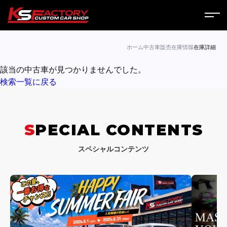
ホーム
ホーム
中古車販売
在庫情報
在庫詳細
該当の中古車が見つかりませんでした。
サービス
検索一覧に戻る
会社案内
コラム
SPECIAL CONTENTS
ニュース
スペシャルコンテンツ
営業日
お問い合わせ