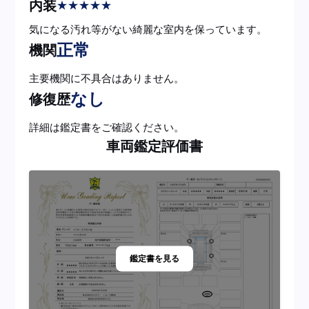
内装
★
★
★
★
★
気になる汚れ等がない綺麗な室内を保っています。
正常
機関
主要機関に不具合はありません。
なし
修復歴
詳細は鑑定書をご確認ください。
車両鑑定評価書
鑑定書を見る