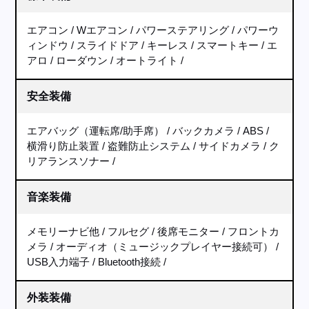
エアコン
Wエアコン
パワーステアリング
パワーウ
ィンドウ
スライドドア
キーレス
スマートキー
エ
アロ
ローダウン
オートライト
安全装備
エアバッグ（運転席/助手席）
バックカメラ
ABS
横滑り防止装置
盗難防止システム
サイドカメラ
ク
リアランスソナー
音楽装備
メモリーナビ他
フルセグ
後席モニター
フロントカ
メラ
オーディオ（ミュージックプレイヤー接続可）
USB入力端子
Bluetooth接続
外装装備