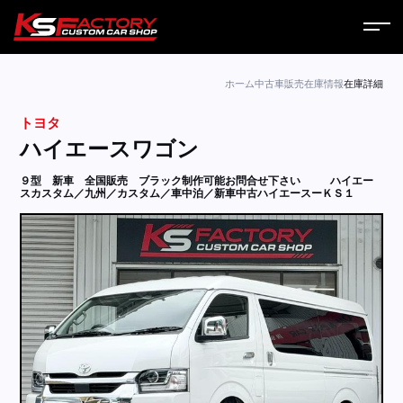
ホーム
ホーム
中古車販売
在庫情報
在庫詳細
トヨタ
サービス
ハイエースワゴン
会社案内
９型 新車 全国販売 ブラック制作可能お問合せ下さい
ハイエー
スカスタム／九州／カスタム／車中泊／新車中古ハイエースーＫＳ１
コラム
ニュース
営業日
お問い合わせ