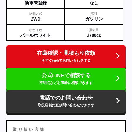
新車未登録
なし
駆動方式
燃料
2WD
ガソリン
ボディ色
排気量
パールホワイト
2700cc
在庫確認・見積もり依頼
今すぐwebでお問い合わせする
公式LINEで相談する
不明点などお気軽に相談できます
電話でのお問い合わせ
取扱店舗に直接問い合わせできます
取
り
扱
い
店
舗