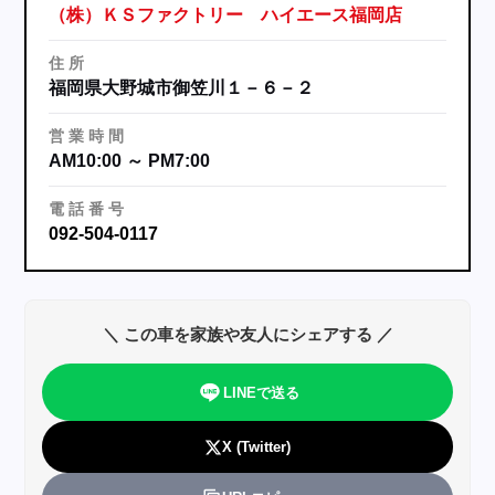
（株）ＫＳファクトリー ハイエース福岡店
住
所
福岡県大野城市御笠川１－６－２
営
業
時
間
AM10:00 ～ PM7:00
電
話
番
号
092-504-0117
＼ この車を家族や友人にシェアする ／
LINEで送る
X (Twitter)