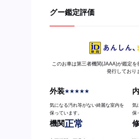
グー鑑定評価
このお車は第三者機関(JAAA)が鑑定
発行しており
外装
★
★
★
★
★
気になる汚れ等がない綺麗な室内を
気
保っています。
保
正常
機関