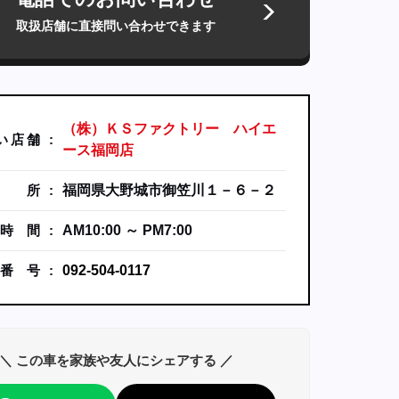
取扱店舗に直接問い合わせできます
（株）ＫＳファクトリー ハイエ
い
店
舗
ース福岡店
所
福岡県大野城市御笠川１－６－２
時
間
AM10:00 ～ PM7:00
番
号
092-504-0117
＼ この車を家族や友人にシェアする ／