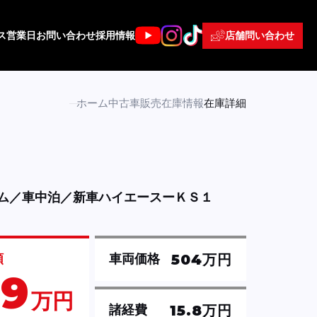
店舗問い合わせ
ス
営業日
お問い合わせ
採用情報
ホーム
中古車販売
在庫情報
在庫詳細
ム／車中泊／新車ハイエースーＫＳ１
504万円
額
車両価格
19
万円
15.8万円
諸経費