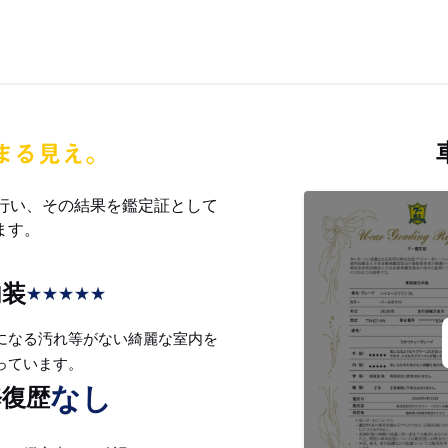
を行い、その結果を鑑定証として
ます。
内装
★
★
★
★
★
になる汚れ等がない綺麗な室内を
っています。
なし
修復歴