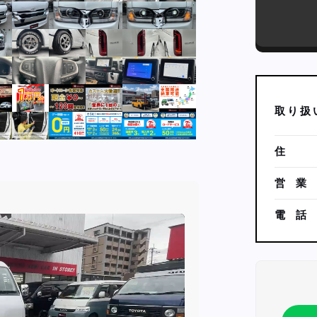
取
り
扱
住
営
業
電
話