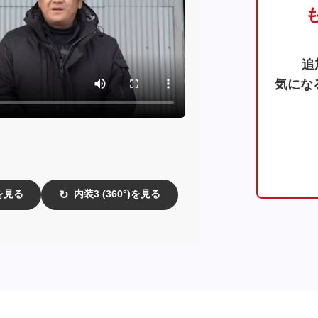
追
気にな
)を見る
内装3 (360°)を見る
↻