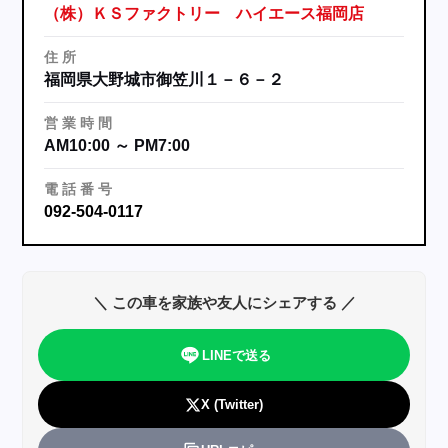
（株）ＫＳファクトリー ハイエース福岡店
住
所
福岡県大野城市御笠川１－６－２
営
業
時
間
AM10:00 ～ PM7:00
電
話
番
号
092-504-0117
＼ この車を家族や友人にシェアする ／
LINEで送る
X (Twitter)