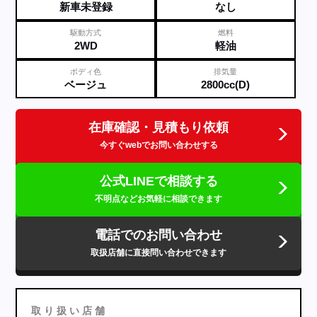
新車未登録
なし
駆動方式
燃料
2WD
軽油
ボディ色
排気量
ベージュ
2800cc(D)
在庫確認・見積もり依頼
今すぐwebでお問い合わせする
公式LINEで相談する
不明点などお気軽に相談できます
電話でのお問い合わせ
取扱店舗に直接問い合わせできます
取
り
扱
い
店
舗