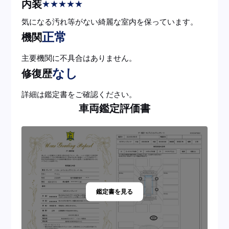
内装
★
★
★
★
★
気になる汚れ等がない綺麗な室内を保っています。
正常
機関
主要機関に不具合はありません。
なし
修復歴
詳細は鑑定書をご確認ください。
車両鑑定評価書
鑑定書を見る