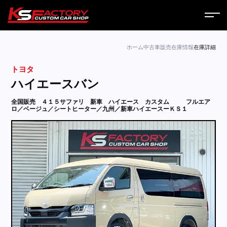
ホーム
ホーム
中古車販売
在庫情報
在庫詳細
トヨタ
サービス
ハイエースバン
会社案内
全国販売 ４１５サファリ 新車 ハイエース カスタム
フルエア
ロ／ベージュ／シートヒーター／九州／新車ハイエースーＫＳ１
コラム
ニュース
営業日
お問い合わせ