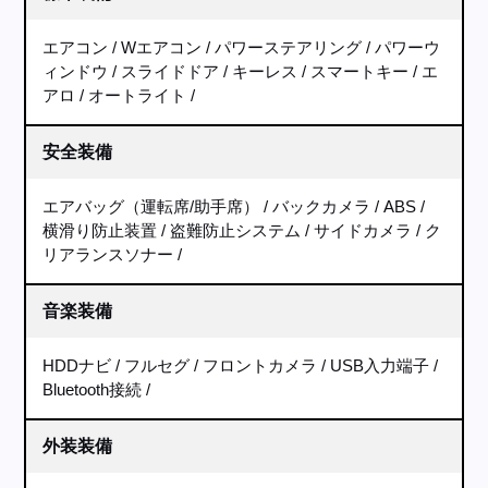
エアコン
Wエアコン
パワーステアリング
パワーウ
ィンドウ
スライドドア
キーレス
スマートキー
エ
アロ
オートライト
安全装備
エアバッグ（運転席/助手席）
バックカメラ
ABS
横滑り防止装置
盗難防止システム
サイドカメラ
ク
リアランスソナー
音楽装備
HDDナビ
フルセグ
フロントカメラ
USB入力端子
Bluetooth接続
外装装備