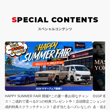
SPECIAL CONTENTS
スペシャルコンテンツ
HAPPY SUMMER FAIR 開催!!この夏一番お得なチャン
D1GP 
ス！ご成約で選べる3つの特典プレゼント中！店頭限定ご
ションの中
成約特典スクラッチチャンス！必ず当たるハズレなしの
走・追走