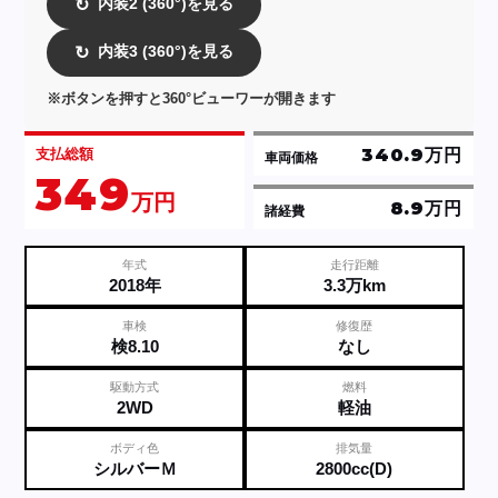
内装2 (360°)を見る
↻
内装3 (360°)を見る
↻
※ボタンを押すと360°ビューワーが開きます
340.9万円
支払総額
車両価格
349
万円
8.9万円
諸経費
年式
走行距離
2018年
3.3万km
車検
修復歴
検8.10
なし
駆動方式
燃料
2WD
軽油
ボディ色
排気量
シルバーＭ
2800cc(D)