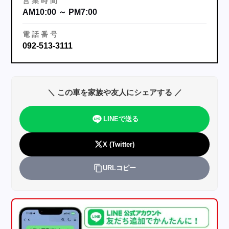
営
業
時
間
AM10:00 ～ PM7:00
電
話
番
号
092-513-3111
＼ この車を家族や友人にシェアする ／
LINEで送る
X (Twitter)
URLコピー