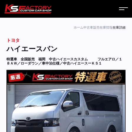
ホーム
ホーム
中古車販売
在庫情報
在庫詳細
トヨタ
サービス
ハイエースバン
会社案内
特選車 全国販売 福岡 中古ハイエースカスタム
フルエアロ／１
８ＡＷ／ローダウン／車中泊仕様／中古ハイエースーＫＳ１
コラム
ニュース
営業日
お問い合わせ