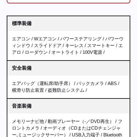
標準装備
エアコン
Wエアコン
パワーステアリング
パワーウ
ィンドウ
スライドドア
キーレス
スマートキー
エ
アロ
ローダウン
オートライト
100V電源
安全装備
エアバッグ（運転席/助手席）
バックカメラ
ABS
横滑り防止装置
盗難防止システム
音楽装備
メモリーナビ他
動画プレーヤー（-／DVD再生）
フ
ロントカメラ
オーディオ（CDまたはCDチェンジャ
ー,ミュージックサーバー）
USB入力端子
Bluetooth