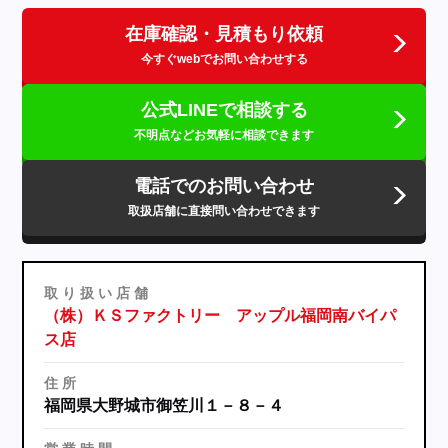
在庫確認・見積もり依頼
今すぐwebでお問い合わせする
公式LINEで相談する
不明点などお気軽に相談できます
電話でのお問い合わせ
取扱店舗に直接問い合わせできます
取
り
扱
い
店
舗
（株）ＫＳファクトリー アップル福岡南バイパ
ス店
住
所
福岡県大野城市御笠川１－８－４