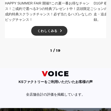
HAPPY SUMMER FAIR 開催!!この夏一番お得なチャン
D1GP 
ス！ご成約で選べる3つの特典プレゼント中！店頭限定ご
ションの中
成約特典スクラッチチャンス！必ず当たるハズレなしの
走・追走
ビッグチャンス！
録。
くわしくみる
1 / 19
VOICE
KSファクトリーをご利用いただいたお客様の声
全店舗合計の評価を掲載しています。