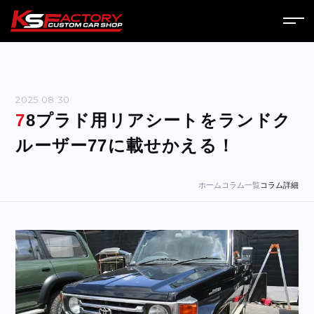
ホーム
サービス
2025.08.30
78プラド用リアシートをランドク
会社案内
ルーザー77に載せかえる！
コラム
ホーム
コラム一覧
コラム詳細
ニュース
営業日
お問い合わせ