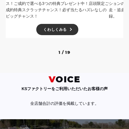
ス！ご成約で選べる3つの特典プレゼント中！店頭限定ご
ションの中
成約特典スクラッチチャンス！必ず当たるハズレなしの
走・追走
ビッグチャンス！
録。
くわしくみる
1 / 19
VOICE
KSファクトリーをご利用いただいたお客様の声
全店舗合計の評価を掲載しています。