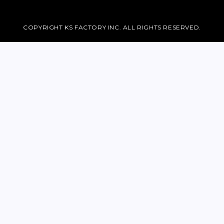
COPYRIGHT KS FACTORY INC. ALL RIGHTS RESERVED.